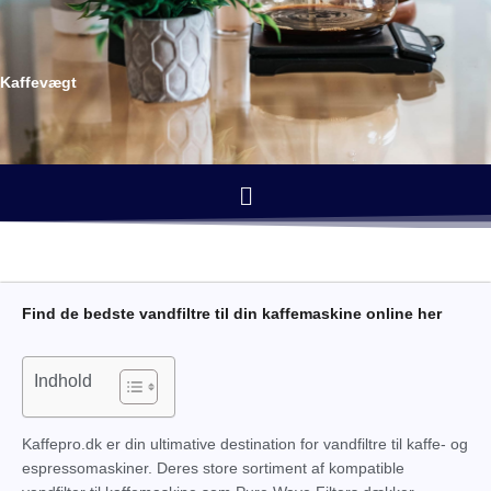
Gå
til
indholdet
Kaffevægt
Menu
Find de bedste vandfiltre til din kaffemaskine online her
Indhold
Kaffepro.dk er din ultimative destination for vandfiltre til kaffe- og
espressomaskiner. Deres store sortiment af kompatible