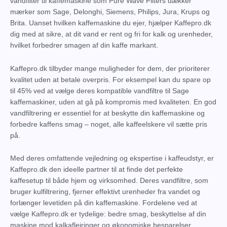
vandfilter til kaffemaskine som Pure Wave Filters dækker
mærker som Sage, Delonghi, Siemens, Philips, Jura, Krups og
Brita. Uanset hvilken kaffemaskine du ejer, hjælper Kaffepro.dk
dig med at sikre, at dit vand er rent og fri for kalk og urenheder,
hvilket forbedrer smagen af din kaffe markant.
Kaffepro.dk tilbyder mange muligheder for dem, der prioriterer
kvalitet uden at betale overpris. For eksempel kan du spare op
til 45% ved at vælge deres kompatible vandfiltre til Sage
kaffemaskiner, uden at gå på kompromis med kvaliteten. En god
vandfiltrering er essentiel for at beskytte din kaffemaskine og
forbedre kaffens smag – noget, alle kaffeelskere vil sætte pris
på.
Med deres omfattende vejledning og ekspertise i kaffeudstyr, er
Kaffepro.dk den ideelle partner til at finde det perfekte
kaffesetup til både hjem og virksomhed. Deres vandfiltre, som
bruger kulfiltrering, fjerner effektivt urenheder fra vandet og
forlænger levetiden på din kaffemaskine. Fordelene ved at
vælge Kaffepro.dk er tydelige: bedre smag, beskyttelse af din
maskine mod kalkaflejringer og økonomiske besparelser.